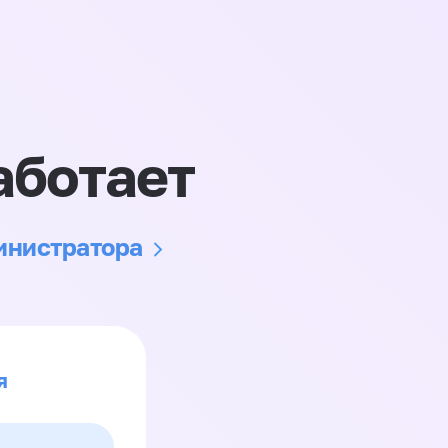
аботает
министратора
я