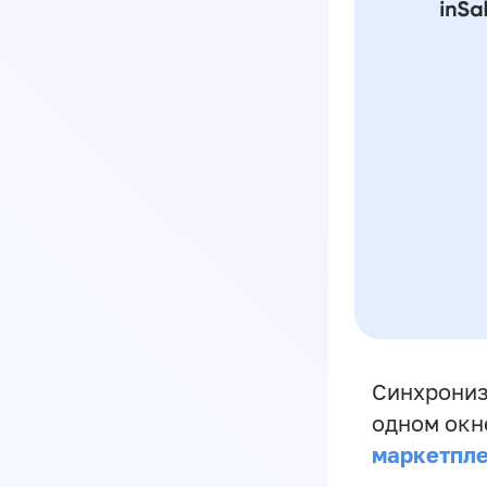
Синхрониз
одном окн
маркетпл