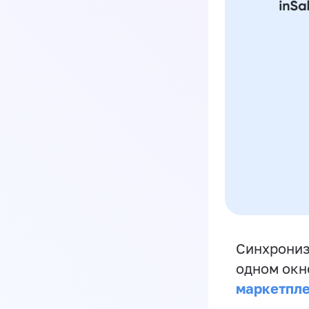
Синхрониз
одном окн
маркетпл