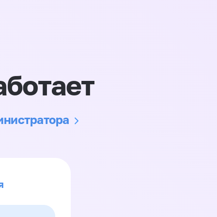
аботает
министратора
я