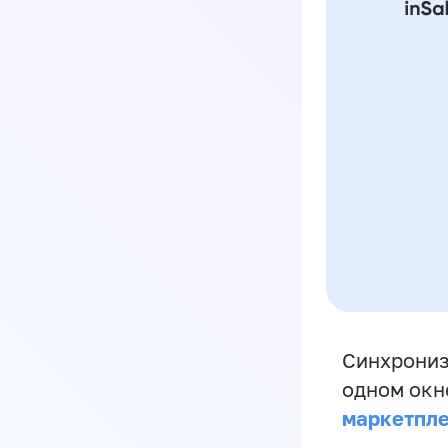
Синхрониз
одном окн
маркетпл