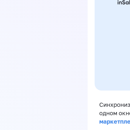
Синхрониз
одном окн
маркетпл