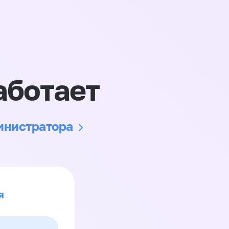
аботает
министратора
я