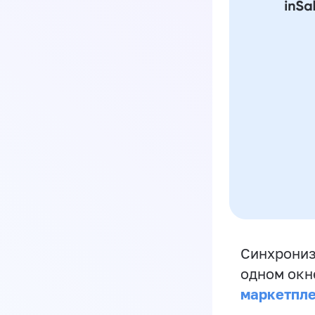
Синхрониз
одном окн
маркетпл