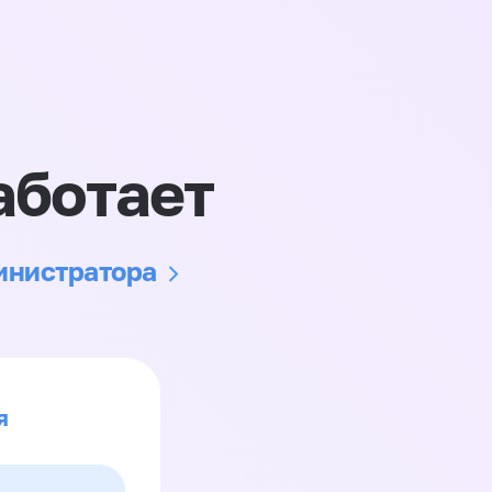
аботает
министратора
я