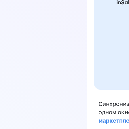
Синхрониз
одном окн
маркетпл