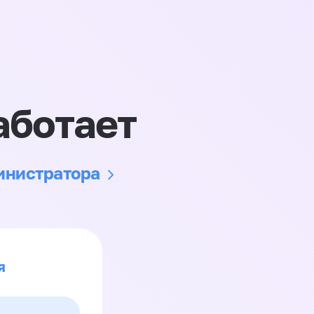
аботает
министратора
я