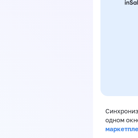
Синхрониз
одном окн
маркетпл