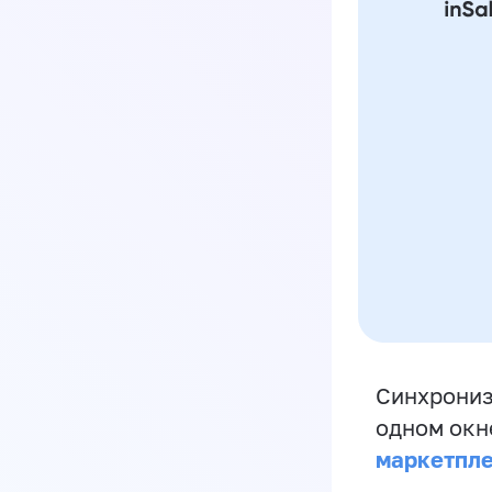
Синхрониз
одном окн
маркетпл