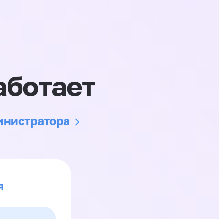
аботает
министратора
я