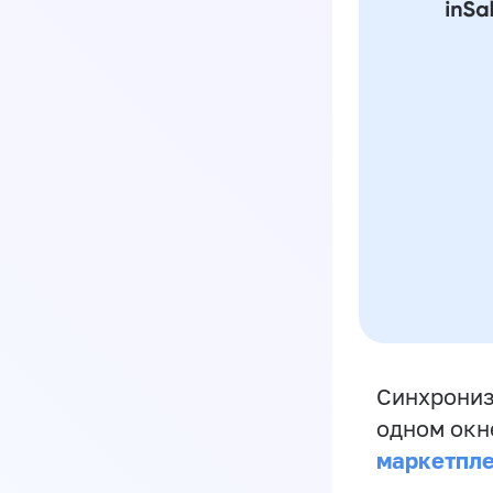
Синхрониз
одном окн
маркетпл