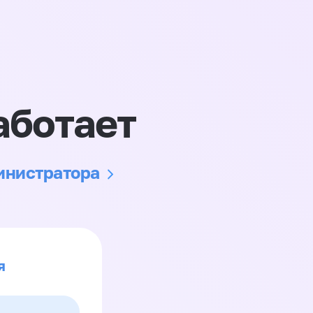
аботает
министратора
я