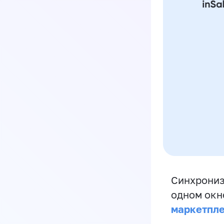
Синхрониз
одном окн
маркетпл