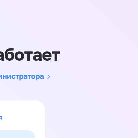
аботает
министратора
я