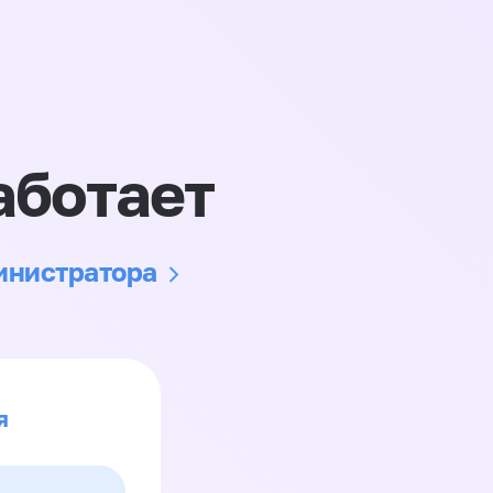
аботает
министратора
я