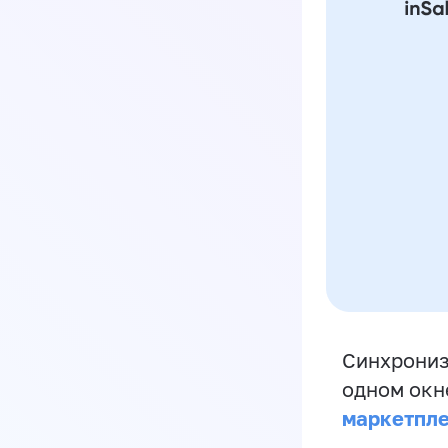
Синхрониз
одном окн
маркетпл