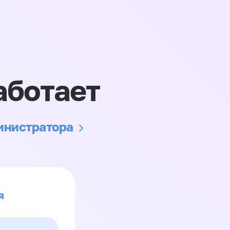
аботает
министратора
я