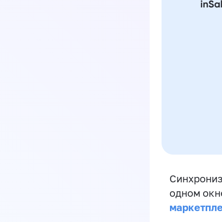
Синхрониз
одном окн
маркетпл