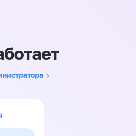
аботает
министратора
я