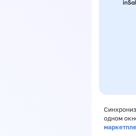
Синхрониз
одном окн
маркетпл