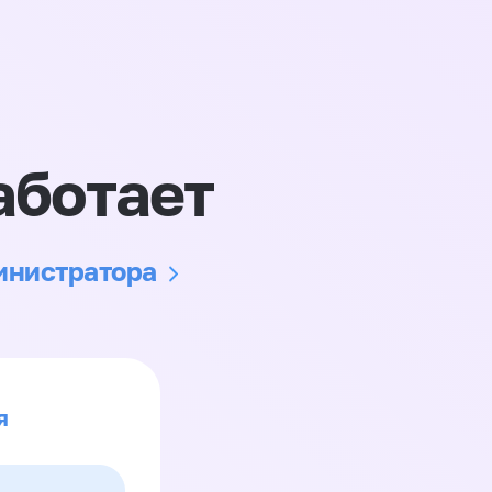
аботает
министратора
я