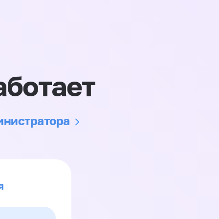
аботает
министратора
я