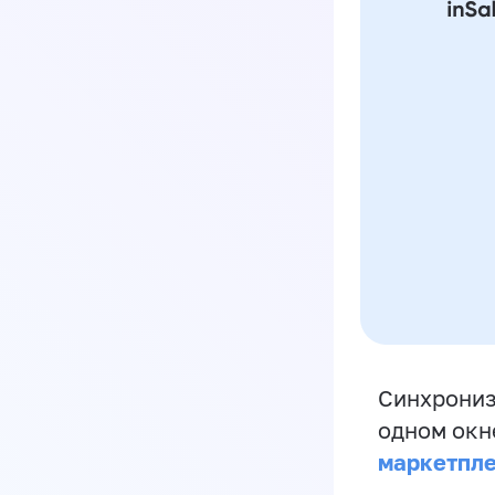
Синхрониз
одном окн
маркетпл