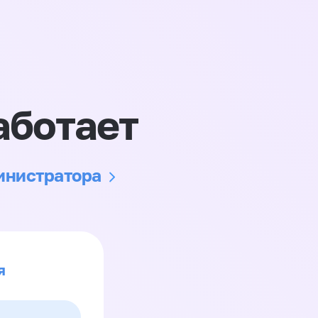
аботает
министратора
я