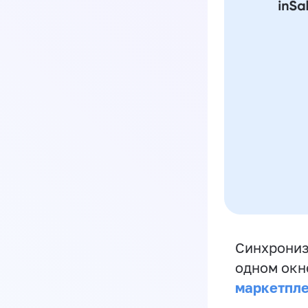
Синхрониз
одном окн
маркетпл