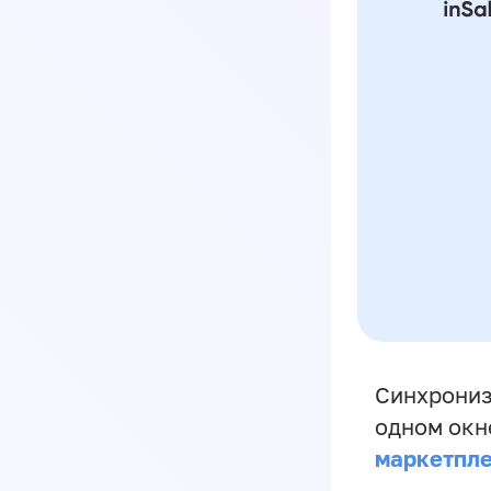
Синхрониз
одном окн
маркетпл