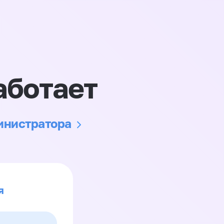
аботает
министратора
я