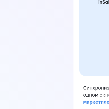
Синхрониз
одном окн
маркетпл