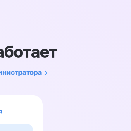
аботает
министратора
я