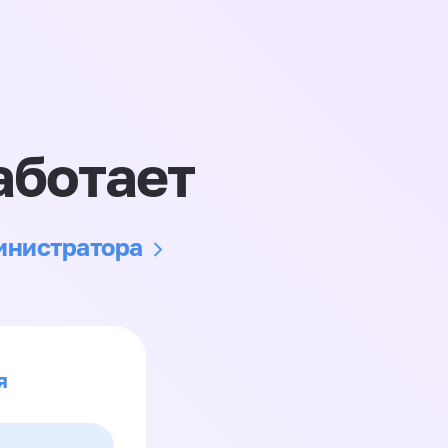
аботает
министратора
я