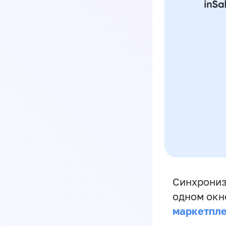
Синхрониз
одном окн
маркетпл