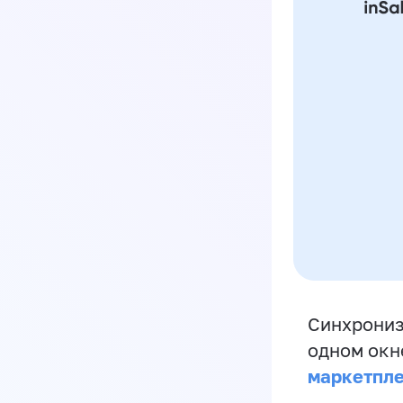
Синхрониз
одном окн
маркетпл