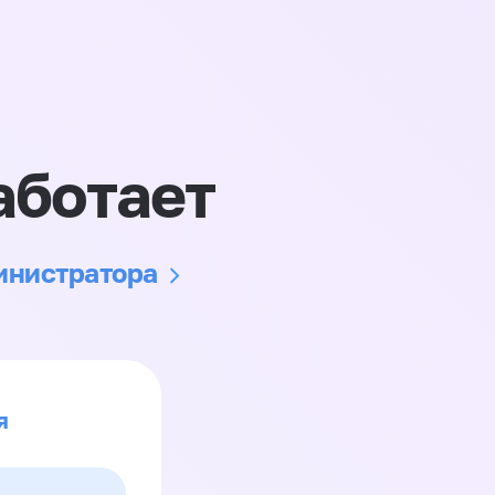
аботает
министратора
я