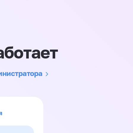
аботает
министратора
я