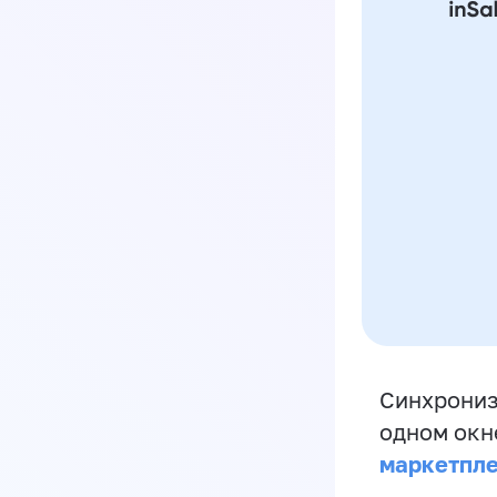
Синхрониз
одном окн
маркетпл