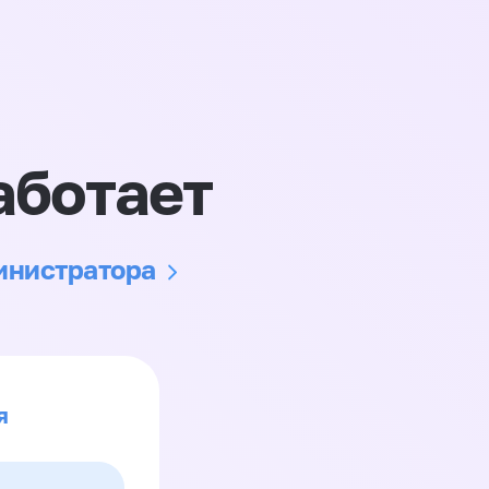
аботает
министратора
я