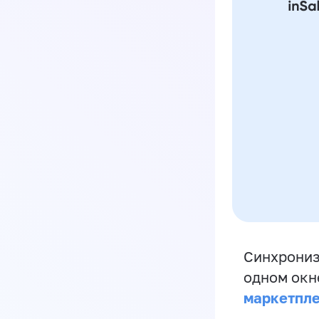
Синхрониз
одном окн
маркетпл