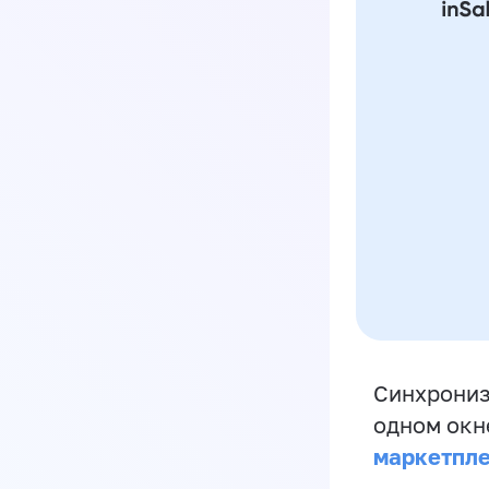
Синхрониз
одном окн
маркетпл