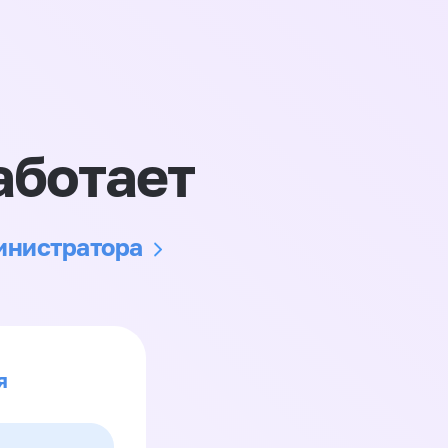
аботает
министратора
я