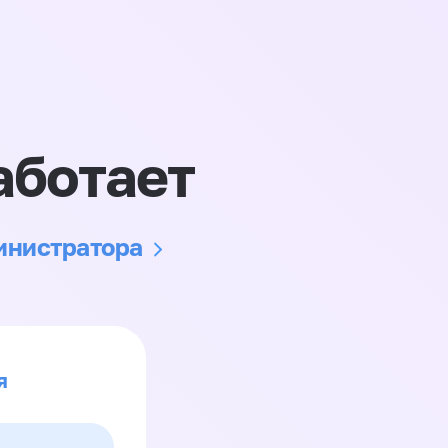
аботает
министратора
я