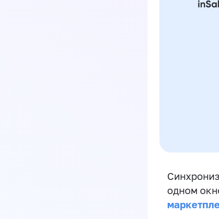
Синхрониз
одном окн
маркетпл