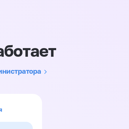
аботает
министратора
я