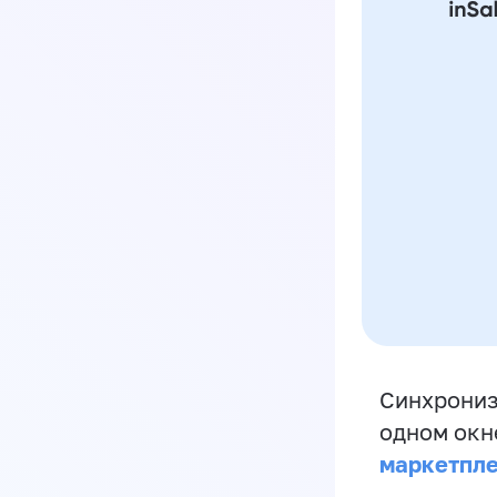
Синхрониз
одном окн
маркетпл