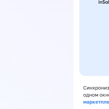
Синхрониз
одном окн
маркетпл