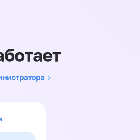
аботает
министратора
я