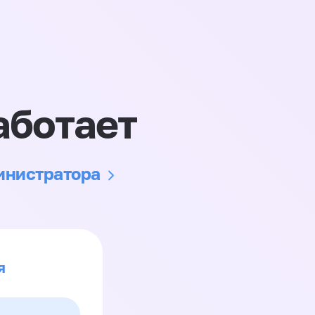
аботает
министратора
я