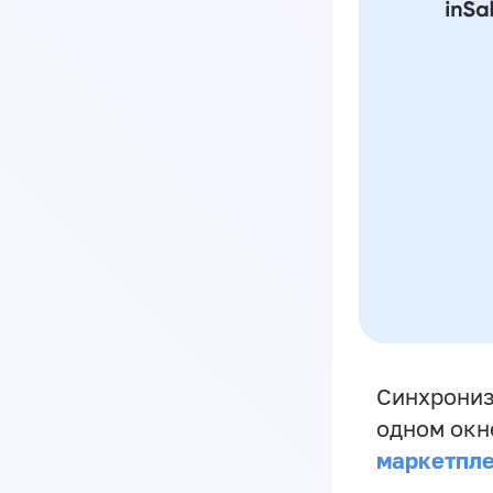
Синхрониз
одном окн
маркетпл