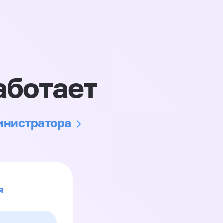
аботает
министратора
я