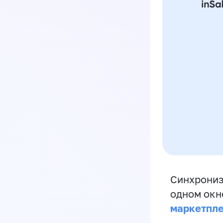
Синхрониз
одном окн
маркетпл